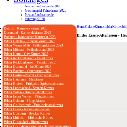
Neu auf aufcrange.de 2026
Gewinnspiel Palmkirmes 2026
Neu auf aufcrange.de
aufcrange2020
Home
Galerie
Kirmesbilder
Kirmesbild
Bottrop - Karnevalskirmes 2023
Dortmund - Karnevalskirmes 2023
Bilder Essen-Altenessen - He
Bochum - historischer Jahrmarkt 2023
Bilder Datteln - Frühjahrskirmes 2023
Bilder Wanne-Mitte - Frühlingskirmes 2023
Bilder Münster - Frühjahrssend 2023
Bilder Herne - City Kirmes 2023
Bilder Recklinghausen - Palmkirmes
Bilder Recklinghausen - Palmkirmes 2
Bilder Dortmund - freDOlino 2023
Bilder Bochum - Osterkirmes 2023
Bilder Castrop-Rauxel - Frühjahrskirmes
Bilder Hattingen - Maikirmes
Bilder Krefeld - Frühjahrs-Sprödentalkirmes
Bilder Lüdenscheid - Steinert Kirmes
Bilder Witten - Himmelfahrtskirmes
Bilder Essen-Werden - Pfingstkirmes
Bilder Geldern - Pfingstkirmes
Bilder Ob-Sterkrade - Fronleichnamskirmes
Bilder Essen - Kirmes am Stadion
Bilder Duisburg - Beecker Kirmes
Bilder Mülheim - Mölmsche Kirmes
Bilder Düsseldorf - Rheinkirmes
Bilder Do-Lütgendortmund - Bartholomäuskirmes