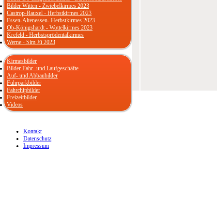
Bilder Witten - Zwiebelkirmes 2023
Castrop-Rauxel - Herbstkirmes 2023
Essen-Altenessen- Herbstkirmes 2023
Ob-Königshardt - Wottelkirmes 2023
Krefeld - Herbstsprödentalkirmes
Werne - Sim Jü 2023
Kirmesbilder
Bilder Fahr- und Laufgeschäfte
Auf- und Abbaubilder
Fuhrparkbilder
Fahrchipbilder
Freizeitbilder
Videos
Kontakt
Datenschutz
Impressum