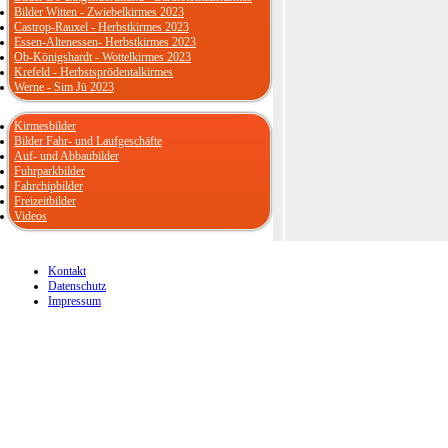
Bilder Witten - Zwiebelkirmes 2023
Castrop-Rauxel - Herbstkirmes 2023
Essen-Altenessen- Herbstkirmes 2023
Ob-Königshardt - Wottelkirmes 2023
Krefeld - Herbstsprödentalkirmes
Werne - Sim Jü 2023
Kirmesbilder
Bilder Fahr- und Laufgeschäfte
Auf- und Abbaubilder
Fuhrparkbilder
Fahrchipbilder
Freizeitbilder
Videos
Kontakt
Datenschutz
Impressum