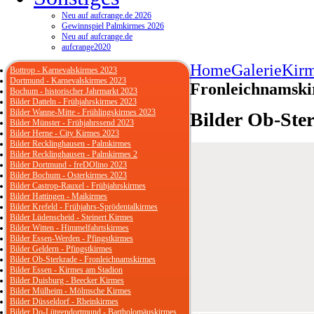
Neu auf aufcrange.de 2026
Gewinnspiel Palmkirmes 2026
Neu auf aufcrange.de
aufcrange2020
Home
Galerie
Kirm
Bottrop - Karnevalskirmes 2023
Dortmund - Karnevalskirmes 2023
Fronleichnamsk
Bochum - historischer Jahrmarkt 2023
Bilder Datteln - Frühjahrskirmes 2023
Bilder Wanne-Mitte - Frühlingskirmes 2023
Bilder Ob-Ste
Bilder Münster - Frühjahrssend 2023
Bilder Herne - City Kirmes 2023
Bilder Recklinghausen - Palmkirmes
Bilder Recklinghausen - Palmkirmes 2
Bilder Dortmund - freDOlino 2023
Bilder Bochum - Osterkirmes 2023
Bilder Castrop-Rauxel - Frühjahrskirmes
Bilder Hattingen - Maikirmes
Bilder Krefeld - Frühjahrs-Sprödentalkirmes
Bilder Lüdenscheid - Steinert Kirmes
Bilder Witten - Himmelfahrtskirmes
Bilder Essen-Werden - Pfingstkirmes
Bilder Geldern - Pfingstkirmes
Bilder Ob-Sterkrade - Fronleichnamskirmes
Bilder Essen - Kirmes am Stadion
Bilder Duisburg - Beecker Kirmes
Bilder Mülheim - Mölmsche Kirmes
Bilder Düsseldorf - Rheinkirmes
Bilder Do-Lütgendortmund - Bartholomäuskirmes