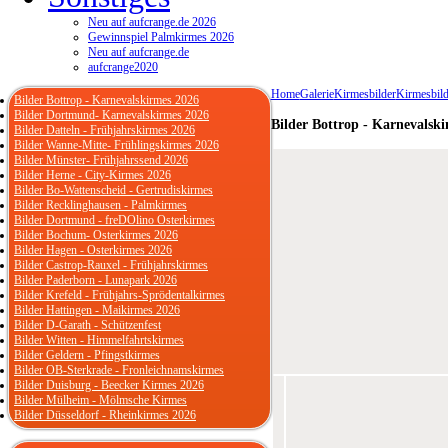
Neu auf aufcrange.de 2026
Gewinnspiel Palmkirmes 2026
Neu auf aufcrange.de
aufcrange2020
Home
Galerie
Kirmesbilder
Kirmesbild
Bilder Bottrop - Karnevalskirmes 2026
Bilder Dortmund- Karnevalskirmes 2026
Bilder Bottrop - Karnevalsk
Bilder Datteln - Frühjahrskirmes 2026
Bilder Wanne-Mitte- Frühlingskirmes 2026
Bilder Münster- Frühjahrssend 2026
Bilder Herne - City-Kirmes 2026
Bilder Bo-Wattenscheid - Gertrudiskirmes
Bilder Recklinghausen - Palmkirmes
Bilder Dortmund - freDOlino Osterkirmes
Bilder Bochum- Osterkirmes 2026
Bilder Hagen - Osterkirmes 2026
Bilder Castrop-Rauxel - Frühjahrskirmes
Bilder Paderborn - Lunapark 2026
Bilder Krefeld - Frühjahrs-Sprödentalkirmes
Bilder Hattingen - Maikirmes 2026
Bilder D-Garath - Schützenfest
Bilder Witten - Himmelfahrtskirmes
Bilder Geldern - Pfingstkirmes
Bilder OB-Sterkrade - Fronleichnamskirmes
Bilder Duisburg - Beecker Kirmes 2026
Bilder Mülheim - Mölmsche Kirmes
Bilder Düsseldorf - Rheinkirmes 2026