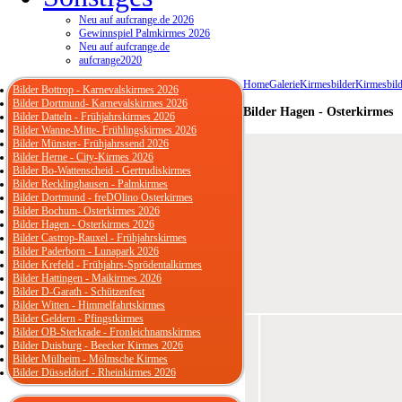
Neu auf aufcrange.de 2026
Gewinnspiel Palmkirmes 2026
Neu auf aufcrange.de
aufcrange2020
Home
Galerie
Kirmesbilder
Kirmesbild
Bilder Bottrop - Karnevalskirmes 2026
Bilder Dortmund- Karnevalskirmes 2026
Bilder Hagen - Osterkirmes
Bilder Datteln - Frühjahrskirmes 2026
Bilder Wanne-Mitte- Frühlingskirmes 2026
Bilder Münster- Frühjahrssend 2026
Bilder Herne - City-Kirmes 2026
Bilder Bo-Wattenscheid - Gertrudiskirmes
Bilder Recklinghausen - Palmkirmes
Bilder Dortmund - freDOlino Osterkirmes
Bilder Bochum- Osterkirmes 2026
Bilder Hagen - Osterkirmes 2026
Bilder Castrop-Rauxel - Frühjahrskirmes
Bilder Paderborn - Lunapark 2026
Bilder Krefeld - Frühjahrs-Sprödentalkirmes
Bilder Hattingen - Maikirmes 2026
Bilder D-Garath - Schützenfest
Bilder Witten - Himmelfahrtskirmes
Bilder Geldern - Pfingstkirmes
Bilder OB-Sterkrade - Fronleichnamskirmes
Bilder Duisburg - Beecker Kirmes 2026
Bilder Mülheim - Mölmsche Kirmes
Bilder Düsseldorf - Rheinkirmes 2026