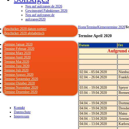
Neu auf aufcrange.de 2026
Gewinnspiel Palmkirmes 2026
Neu auf aufcrange.de
aufcrange2020
Home
Termine
Kirmestermine 2020
Te
Beschicker 2020 datum sortiert
Beschicker 2020 alphabetisch
Termine April 2020
Termine Januar 2020
Datum
Ort
Termine Februar 2020
Aufgrund d
Termine März 2020
Termine April 2020
Termine Mai 2020
Termine Juni 2020
Termine Juli 2020
02.04. - 05.04.2020
Nienbu
Termine August 2020
02.04. - 26.04.2020
Frankfu
Termine September 2020
Termine Oktober 2020
Termine November 2020
03.04. - 19.04.2020
Speyer
Termine Dezember 2020
03.04. - 19.04.2020
Breme
04.04. - 19.04.2020
Dortm
Kontakt
04.04. - 19.04.2020
Dresde
Datenschutz
04.04. - 19.04.2020
Mainz
Impressum
04.04. - 13.04.2020
Arnstad
04.04. - 13.04.2020
Karlsru