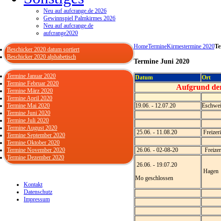
Neu auf aufcrange.de 2026
Gewinnspiel Palmkirmes 2026
Neu auf aufcrange.de
aufcrange2020
Home
Termine
Kirmestermine 2020
Te
Beschicker 2020 datum sortiert
Beschicker 2020 alphabetisch
Termine Juni 2020
Termine Januar 2020
Datum
Ort
Termine Februar 2020
Aufgrund der
Termine März 2020
Termine April 2020
Termine Mai 2020
19.06. - 12.07.20
Eschwei
Termine Juni 2020
Termine Juli 2020
Termine August 2020
25.06. - 11.08.20
Freizer
Termine September 2020
Termine Oktober 2020
Termine November 2020
26.06. - 02-08-20
Freizer
Termine Dezember 2020
26.06. - 19.07.20
Hagen
Mo geschlossen
Kontakt
Datenschutz
Impressum