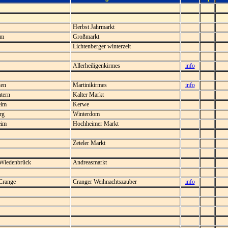
Herbst Jahrmarkt
um
Großmarkt
Lichtenberger winterzeit
Allerheiligenkirmes
info
ken
Martinikirmes
info
tern
Kalter Markt
eim
Kerwe
rg
Winterdom
im
Hochheimer Markt
Zeteler Markt
Wiedenbrück
Andreasmarkt
Crange
Cranger Weihnachtszauber
info