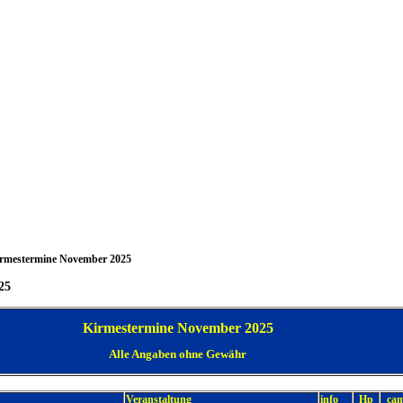
rmestermine November 2025
25
Kirmestermine November 2025
Alle Angaben ohne Gewähr
Veranstaltung
info
Hp
ca