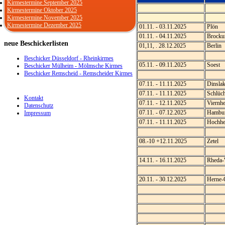
Kirmestermine September 2025
Kirmestermine Oktober 2025
Kirmestermine November 2025
Kirmestermine Dezember 2025
01.11. - 03.11.2025
Plön
01.11. - 04.11.2025
Brock
neue
Beschickerlisten
01,11, . 28.12.2025
Berlin
Beschicker Düsseldorf - Rheinkirmes
05.11. - 09.11.2025
Soest
Beschicker Mülheim - Mölmsche Kirmes
Beschicker Remscheid - Remscheider Kirmes
07.11. - 11.11.2025
Dinsla
07.11. - 11.11.2025
Schlüch
Kontakt
07.11. - 12.11.2025
Viernh
Datenschutz
07.11. - 07.12.2025
Hambu
Impressum
07.11. - 11.11.2025
Hochhe
08.-10 +12.11.2025
Zetel
14.11. - 16.11.2025
Rheda-
20.11. - 30.12.2025
Herne-