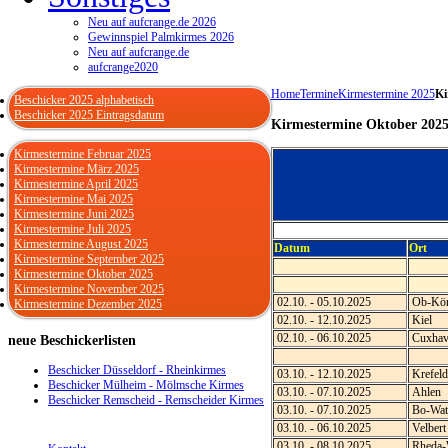
Neu auf aufcrange.de 2026
Gewinnspiel Palmkirmes 2026
Neu auf aufcrange.de
aufcrange2020
Home
Termine
Kirmestermine 2025
Ki
Beschicker 2025 alphabetisch
Beschicker 2025 Eintragsdatum
Kirmestermine Oktober 202
Kirmestermine Februar 2025
Kirmestermine März 2025
Kirmestermine April 2025
Kirmestermine Mai 2025
Kirmestermine Juni 2025
Kirmestermine Juli 2025
Kirmestermine August 2025
Datum
Ort
Kirmestermine September 2025
Kirmestermine Oktober 2025
Kirmestermine November 2025
02.10. - 05.10.2025
Ob-Kön
Kirmestermine Dezember 2025
02.10. - 12.10.2025
Kiel
02.10. - 06.10.2025
Cuxhav
neue
Beschickerlisten
Beschicker Düsseldorf - Rheinkirmes
03.10. - 12.10.2025
Krefeld
Beschicker Mülheim - Mölmsche Kirmes
03.10. - 07.10.2025
Ahlen
Beschicker Remscheid - Remscheider Kirmes
03.10. - 07.10.2025
Bo-Watt
03.10. - 06.10.2025
Velbert
03.10. - 08.10.2025
Rheda-