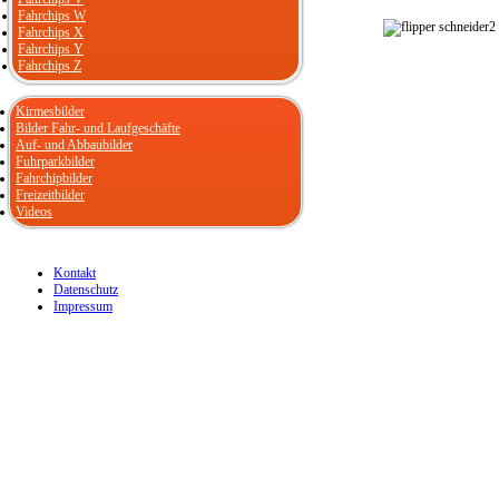
Fahrchips W
Fahrchips X
Fahrchips Y
Fahrchips Z
Kirmesbilder
Bilder Fahr- und Laufgeschäfte
Auf- und Abbaubilder
Fuhrparkbilder
Fahrchipbilder
Freizeitbilder
Videos
Kontakt
Datenschutz
Impressum