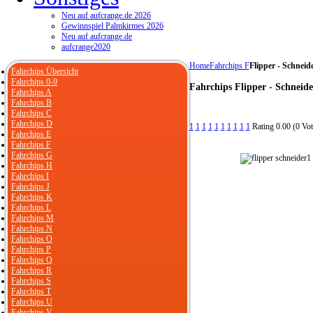
Neu auf aufcrange.de 2026
Gewinnspiel Palmkirmes 2026
Neu auf aufcrange.de
aufcrange2020
Home
Fahrchips F
Flipper - Schneid
Fahrchips Übersicht
Fahrchips 0-9
Fahrchips Flipper - Schneide
Fahrchips A
Fahrchips B
Fahrchips C
Fahrchips D
1
1
1
1
1
1
1
1
1
1
Rating 0.00 (0 Vot
Fahrchips E
Fahrchips F
Fahrchips G
Fahrchips H
Fahrchips I
Fahrchips J
Fahrchips K
Fahrchips L
Fahrchips M
Fahrchips N
Fahrchips O
Fahrchips P
Fahrchips Q
Fahrchips R
Fahrchips S
Fahrchips T
Fahrchips U
Fahrchips V