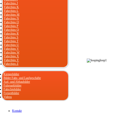
Fahrchips J
Fahrchips K
Fahrchips L
Fahrchips M
Fahrchips N
Fahrchips O
Fahrchips P
Fahrchips Q
Fahrchips R
Fahrchips S
Fahrchips T
Fahrchips U
Fahrchips V
Fahrchips W
Fahrchips X
Fahrchips Y
Fahrchips Z
Kirmesbilder
Bilder Fahr- und Laufgeschäfte
Auf- und Abbaubilder
Fuhrparkbilder
Fahrchipbilder
Freizeitbilder
Videos
Kontakt