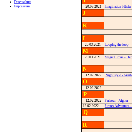
I
Datenschutz
Impressum
20.03.2021
Imagination-Häsler
J
K
L
20.03.2021
Looping the loop -
M
20.03.2021
Magic Circus - De
N
12.02.2022
Night style - Armb
O
12.02.2022
P
12.02.2022
Parkour - Aigner
12.02.2022
Pirates Adventure -
Q
R