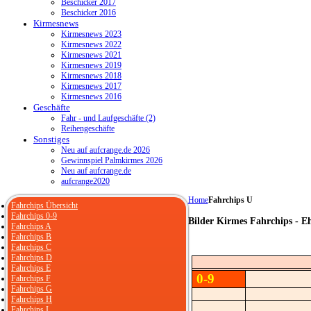
Beschicker 2017
Beschicker 2016
Kirmesnews
Kirmesnews 2023
Kirmesnews 2022
Kirmesnews 2021
Kirmesnews 2019
Kirmesnews 2018
Kirmesnews 2017
Kirmesnews 2016
Geschäfte
Fahr - und Laufgeschäfte (2)
Reihengeschäfte
Sonstiges
Neu auf aufcrange.de 2026
Gewinnspiel Palmkirmes 2026
Neu auf aufcrange.de
aufcrange2020
Home
Fahrchips U
Fahrchips Übersicht
Fahrchips 0-9
Bilder Kirmes Fahrchips - E
Fahrchips A
Fahrchips B
Fahrchips C
Fahrchips D
Fahrchips E
0-9
Fahrchips F
Fahrchips G
Fahrchips H
Fahrchips I