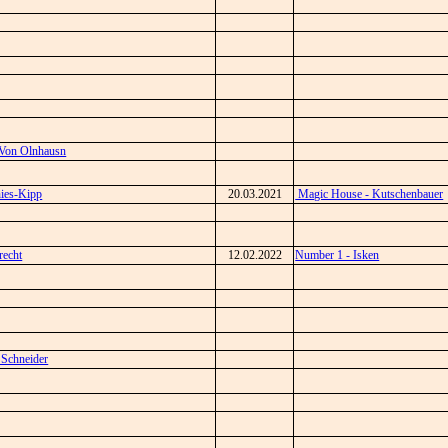
 Von Olnhausn
nies-Kipp
20.03.2021
Magic House - Kutschenbauer
recht
12.02.2022
Number 1 - Isken
 Schneider