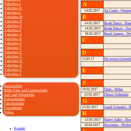
A
Fahrchips J
Fahrchips K
14.02.2017
Air Crash - Winge
Fahrchips L
B
Fahrchips M
Fahrchips N
14.02.2017
Break Dance - Bon
Fahrchips O
14.02.2017
Break Dancer - Dre
Fahrchips P
18.02.2017
Beach Jumper - We
Fahrchips Q
Fahrchips R
C
Fahrchips S
Fahrchips T
D
Fahrchips U
Fahrchips V
13.03.17
Die grosse Geister
Fahrchips W
Fahrchips X
E
Fahrchips Y
Fahrchips Z
F
Kirmesbilder
18.02.2017
Flash - Weber
Bilder Fahr- und Laufgeschäfte
23.02.2017
Flipper-Schneider
Auf- und Abbaubilder
Fuhrparkbilder
G
Fahrchipbilder
23.02.2017
Gaudi Schaukel - B
Freizeitbilder
Videos
H
13.03.2017
Happy Sailor - Ho
26.04.2017
Hexentanz - Msrk
Kontakt