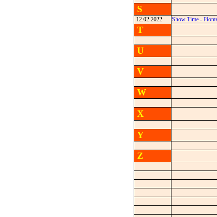
S
12.02.2022
Show Time - Piont
T
U
V
W
X
Y
Z