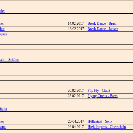
nder
ner
14.02.2017
Break Dance - Bruch
her
18.02.2017
Break Dance - Jansen
gener
bahn - Schütze
20.02.2017
Flip Fly - Clauß
23.02.2017
Flying Circus - Barth
ügler
wey
26.04.2017
Höllentaxi - Senk
mann
26.04.2017
High Impress - Oberschelp