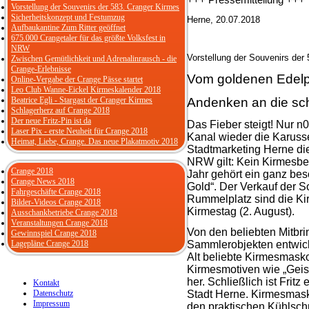
+++ Pressemitteilung +++
Vorstellung der Souvenirs der 583. Cranger Kirmes
Sicherheitskonzept und Festumzug
Herne, 20.07.2018
Aufbaukantine Zum Ritter geöffnet
675.000 Crangetaler für das größte Volksfest in
NRW
Vorstellung der Souvenirs der
Zwischen Gemütlichkeit und Adrenalinrausch - die
Crange-Erlebnisse
Vom goldenen Edelpi
Online-Vergabe der Crange Pässe startet
Leo Club Wanne-Eickel Kirmeskalender 2018
Beatrice Egli - Stargast der Cranger Kirmes
Andenken an die sch
Schlagerherz auf Crange 2018
Der neue Fritz-Pin ist da
Das Fieber steigt! Nur 
Laser Pix - erste Neuheit für Crange 2018
Kanal wieder die Karussel
Heimat, Liebe, Crange. Das neue Plakatmotiv 2018
Stadtmarketing Herne die
NRW gilt: Kein Kirmesbe
Crange 2018
Jahr gehört ein ganz bes
Crange News 2018
Gold“. Der Verkauf der S
Fahrgeschäfte Crange 2018
Rummelplatz sind die Ki
Bilder-Videos Crange 2018
Kirmestag (2. August).
Ausschankbetriebe Crange 2018
Veranstaltungen Crange 2018
Von den beliebten Mitbri
Gewinnspiel Crange 2018
Lagepläne Crange 2018
Sammlerobjekten entwicke
Alt beliebte Kirmesmasko
Kirmesmotiven wie „Geist
her. Schließlich ist Fri
Kontakt
Datenschutz
Stadt Herne. Kirmesmask
Impressum
den praktischen Kühlsch