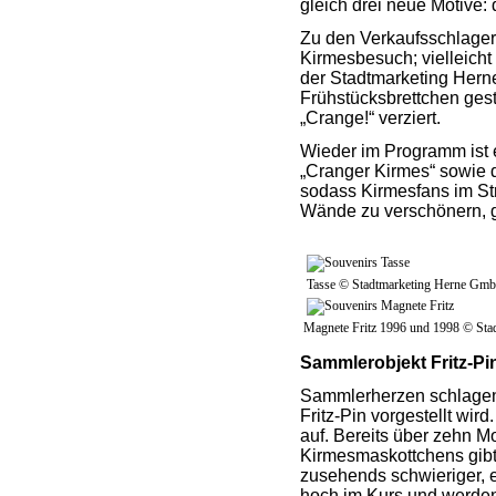
gleich drei neue Motive: 
Zu den Verkaufsschlagern
Kirmesbesuch; vielleicht
der Stadtmarketing Hern
Frühstücksbrettchen gest
„Crange!“ verziert.
Wieder im Programm ist e
„Cranger Kirmes“ sowie 
sodass Kirmesfans im Str
Wände zu verschönern, gi
Tasse © Stadtmarketing Herne Gm
Magnete Fritz 1996 und 1998 © St
Sammlerobjekt Fritz-Pi
Sammlerherzen schlagen 
Fritz-Pin vorgestellt wir
auf. Bereits über zehn M
Kirmesmaskottchens gibt 
zusehends schwieriger, 
hoch im Kurs und werden