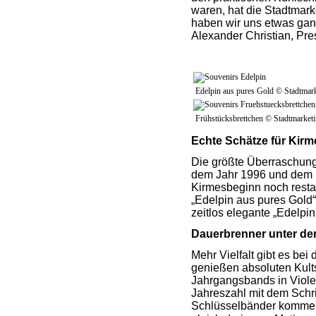
waren, hat die Stadtmar
haben wir uns etwas ganz 
Alexander Christian, Pre
Edelpin aus pures Gold © Stadtma
Frühstücksbrettchen © Stadtmarke
Echte Schätze für Kir
Die größte Überraschung 
dem Jahr 1996 und dem F
Kirmesbeginn noch restaur
„Edelpin aus pures Gold“
zeitlos elegante „Edelpin 
Dauerbrenner unter de
Mehr Vielfalt gibt es be
genießen absoluten Kults
Jahrgangsbands in Violet
Jahreszahl mit dem Schr
Schlüsselbänder kommen 