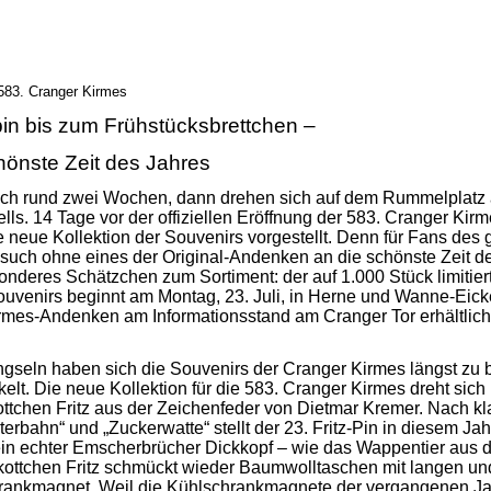
 583. Cranger Kirmes
n bis zum Frühstücksbrettchen –
önste Zeit des Jahres
n0ch rund zwei Wochen, dann drehen sich auf dem Rummelplatz
ls. 14 Tage vor der offiziellen Eröffnung der 583. Cranger Kirm
 neue Kollektion der Souvenirs vorgestellt. Denn für Fans des g
such ohne eines der Original-Andenken an die schönste Zeit de
onderes Schätzchen zum Sortiment: der auf 1.000 Stück limitier
ouvenirs beginnt am Montag, 23. Juli, in Herne und Wanne-Eick
rmes-Andenken am Informationsstand am Cranger Tor erhältlich
ngseln haben sich die Souvenirs der Cranger Kirmes längst zu 
lt. Die neue Kollektion für die 583. Cranger Kirmes dreht sic
ttchen Fritz aus der Zeichenfeder von Dietmar Kremer. Nach k
erbahn“ und „Zuckerwatte“ stellt der 23. Fritz-Pin in diesem Ja
tz ein echter Emscherbrücher Dickkopf – wie das Wappentier aus
ottchen Fritz schmückt wieder Baumwolltaschen mit langen un
rankmagnet. Weil die Kühlschrankmagnete der vergangenen Jahr