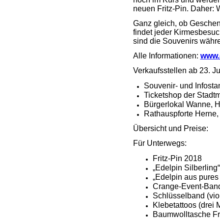
neuen Fritz-Pin. Daher: W
Ganz gleich, ob Geschen
findet jeder Kirmesbesuc
sind die Souvenirs währe
Alle Informationen:
www.
Verkaufsstellen ab 23. Jul
Souvenir- und Infosta
Ticketshop der Stadtm
Bürgerlokal Wanne, H
Rathauspforte Herne, 
Übersicht und Preise:
Für Unterwegs:
Fritz-
„Edelpin Silb
„Edelpin aus pu
Crange-Event
Schlüsselban
Klebetatto
Baumwollt