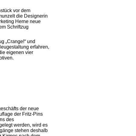
hstück vor dem
munzelt die Designerin
rketing Herne neue
dem Schriftzug
ug „Crange!“ und
eugestaltung erfahren,
ie eigenen vier
otiven.
eschäfts der neue
flage der Fritz-Pins
ins des
fgelegt werden, wird es
hrgänge stehen deshalb
er Kirmes nach dem