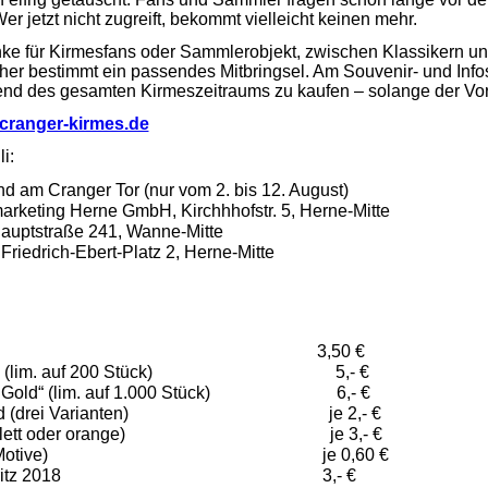
er jetzt nicht zugreift, bekommt vielleicht keinen mehr.
ke für Kirmesfans oder Sammlerobjekt, zwischen Klassikern u
her bestimmt ein passendes Mitbringsel. Am Souvenir- und Inf
nd des gesamten Kirmeszeitraums zu kaufen – solange der Vorr
cranger-kirmes.de
i:
nd am Cranger Tor (nur vom 2. bis 12. August)
arketing Herne GmbH, Kirchhhofstr. 5, Herne-Mitte
auptstraße 241, Wanne-Mitte
Friedrich-Ebert-Platz 2, Herne-Mitte
Pin 2018 3,50 €
erling“ (lim. auf 200 Stück) 5,- €
res Gold“ (lim. auf 1.000 Stück) 6,- €
-Band (drei Varianten) je 2,- €
d (violett oder orange) je 3,- €
os (drei Motive) je 0,60 €
asche Fritz 2018 3,- €