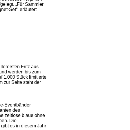
gelegt. „Für Sammler
et-Set“, erläutert
lerersten Fritz aus
 und werden bis zum
 1.000 Stück limitierte
 zur Seite steht der
nge-Eventbänder
ianten des
ne zeitlose blaue ohne
pen. Die
gibt es in diesem Jahr