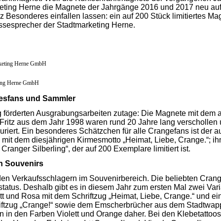
keting Herne die Magnete der Jahrgänge 2016 und 2017 neu auf
Besonderes einfallen lassen: ein auf 200 Stück limitiertes Magn
ssesprecher der Stadtmarketing Herne.
rketing Herne GmbH
ting Herne GmbH
mesfans und Sammler
förderten Ausgrabungsarbeiten zutage: Die Magnete mit dem al
ritz aus dem Jahr 1998 waren rund 20 Jahre lang verschollen
iert. Ein besonderes Schätzchen für alle Crangefans ist der auf
 mit dem diesjährigen Kirmesmotto „Heimat, Liebe, Crange.“; ihm
Cranger Silberling“, der auf 200 Exemplare limitiert ist.
n Souvenirs
i den Verkaufsschlagern im Souvenirbereich. Die beliebten Cra
tatus. Deshalb gibt es in diesem Jahr zum ersten Mal zwei Var
t und Rosa mit dem Schriftzug „Heimat, Liebe, Crange.“ und ei
iftzug „Crange!“ sowie dem Emscherbrücher aus dem Stadtwap
in den Farben Violett und Orange daher. Bei den Klebetattoos 