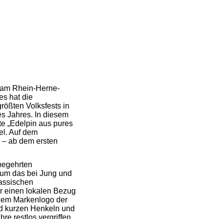
 am Rhein-Herne-
es hat die
rößten Volksfests in
s Jahres. In diesem
te „Edelpin aus pures
el. Auf dem
 – ab dem ersten
begehrten
h um das bei Jung und
lassischen
hr einen lokalen Bezug
 dem Markenlogo der
d kurzen Henkeln und
e restlos vergriffen