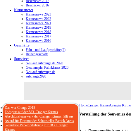
Beschicker 2017
Beschicker 2016
Kirmesnews
Kirmesnews 2023
Kirmesnews 2022
Kirmesnews 2021
Kirmesnews 2019
Kirmesnews 2018
Kirmesnews 2017
Kirmesnews 2016
Geschäfte
Fahr - und Laufgeschäfte (2)
Reihengeschäfte
Sonstiges
Neu auf aufcrange.de 2026
Gewinnspiel Palmkirmes 2026
Neu auf aufcrange.de
aufcrange2020
Home
Cranger Kirmes
Cranger Kirme
Das war Crange 2018
Endspurt auf der 583. Cranger Kirmes
Vorstellung der Souvenirs d
Abschlussfeuerwerk der Cranger Kirmes fällt aus
Award für Dortmunder Schausteller Patrick Arens
Geänderte Verkehrsführung zur 583. Cranger
Kirmes