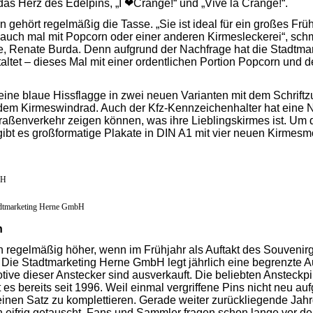
das Herz des Edelpins, „I
❤
Crange!“ und
„Vive la Crange!“.
 gehört regelmäßig die Tasse. „Sie ist ideal für ein großes Frü
 auch mal mit Popcorn oder einer anderen Kirmesleckerei“, sch
e, Renate Burda. Denn aufgrund der Nachfrage hat die Stadtma
altet – dieses Mal mit einer ordentlichen Portion Popcorn und 
ine blaue Hissflagge in zwei neuen Varianten mit dem Schriftz
dem Kirmeswindrad. Auch der Kfz-Kennzeichenhalter hat eine N
aßenverkehr zeigen können, was ihre Lieblingskirmes ist. Um d
bt es großformatige Plakate in DIN A1 mit vier neuen Kirmesm
bH
adtmarketing Herne GmbH
n
regelmäßig höher, wenn im Frühjahr als Auftakt des Souvenirg
d. Die Stadtmarketing Herne GmbH legt jährlich eine begrenzte Au
otive dieser Anstecker sind ausverkauft. Die beliebten Ansteckp
es bereits seit 1996. Weil einmal vergriffene Pins nicht neu au
einen Satz zu komplettieren. Gerade weiter zurückliegende Ja
 eifrig getauscht. Fans und Sammler fragen schon lange vor d