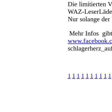
Die limitierten V
WAZ-LeserLäden
Nur solange der 
Mehr Infos gibt 
www.facebook.
schlagerherz_au
1
1
1
1
1
1
1
1
1
1