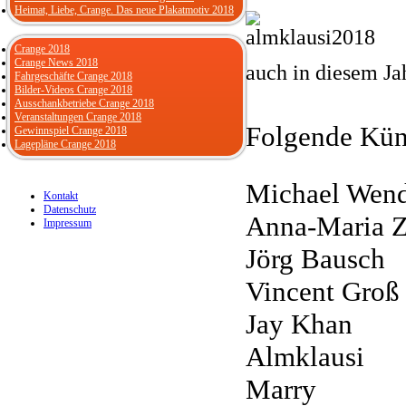
Heimat, Liebe, Crange. Das neue Plakatmotiv 2018
Crange 2018
Crange News 2018
auch in diesem Ja
Fahrgeschäfte Crange 2018
Bilder-Videos Crange 2018
Ausschankbetriebe Crange 2018
Veranstaltungen Crange 2018
Folgende Küns
Gewinnspiel Crange 2018
Lagepläne Crange 2018
Michael Wend
Kontakt
Datenschutz
Anna-Maria 
Impressum
Jörg Bausch
Vincent Groß
Jay Khan
Almklausi
Marry