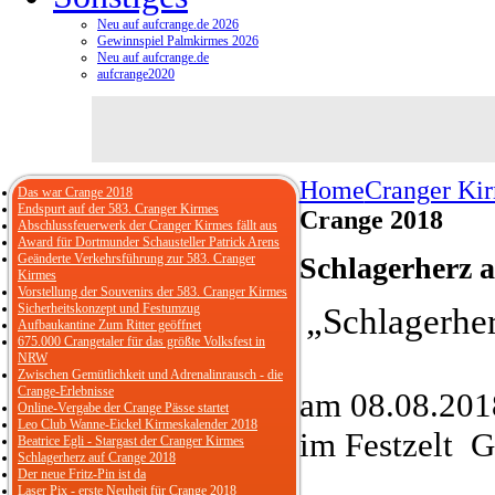
Neu auf aufcrange.de 2026
Gewinnspiel Palmkirmes 2026
Neu auf aufcrange.de
aufcrange2020
Home
Cranger Ki
Das war Crange 2018
Endspurt auf der 583. Cranger Kirmes
Crange 2018
Abschlussfeuerwerk der Cranger Kirmes fällt aus
Award für Dortmunder Schausteller Patrick Arens
Geänderte Verkehrsführung zur 583. Cranger
Schlagerherz 
Kirmes
Vorstellung der Souvenirs der 583. Cranger Kirmes
Sicherheitskonzept und Festumzug
„Schlagerhe
Aufbaukantine Zum Ritter geöffnet
675.000 Crangetaler für das größte Volksfest in
NRW
Zwischen Gemütlichkeit und Adrenalinrausch - die
Crange-Erlebnisse
am 08.08.2018
Online-Vergabe der Crange Pässe startet
Leo Club Wanne-Eickel Kirmeskalender 2018
im Festzelt G
Beatrice Egli - Stargast der Cranger Kirmes
Schlagerherz auf Crange 2018
Der neue Fritz-Pin ist da
Laser Pix - erste Neuheit für Crange 2018