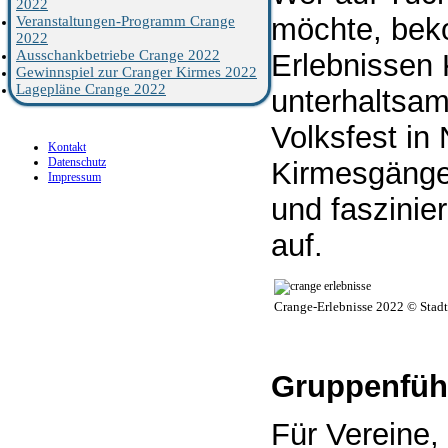
2022
möchte, bek
Veranstaltungen-Programm Crange
2022
Ausschankbetriebe Crange 2022
Erlebnissen
Gewinnspiel zur Cranger Kirmes 2022
Lagepläne Crange 2022
unterhaltsa
Volksfest in
Kontakt
Datenschutz
Kirmesgänge
Impressum
und faszinie
auf.
Crange-Erlebnisse 2022 © Sta
Gruppenfüh
Für Vereine,