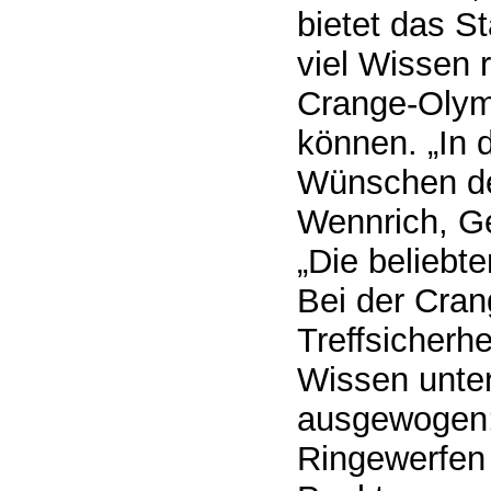
bietet das S
viel Wissen 
Crange-Olymp
können. „In 
Wünschen der
Wennrich, Ge
„Die beliebt
Bei der Crang
Treffsicherhe
Wissen unter
ausgewogen;
Ringewerfen 