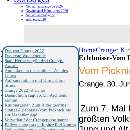
Neu auf aufcrange.de 2026
Gewinnspiel Palmkirmes 2026
Neu auf aufcrange.de
aufcrange2020
Home
Cranger Ki
Das war Crange 2022
Das erste Wochenende
Erlebnisse-Vom P
Stadt Herne vergibt drei Crange-
Awards
Vom Picknic
Andenken an die schönste Zeit des
Jahres
Aufbaukantinen und Kirmesbüro
Crange, 30. Ju
öffnen
Crange 2022 ist sicher
Daemonium sagt ab, Dr. Archibald
kommt
Kultbiergarten Zum Ritter geöffnet
Zum 7. Mal 
Crange-Erlebnisse-Vom Picknick bis
zur Medaillenjagd
größten Volk
Vorverkauf der Crangepässe startet
Bellevue abgesagt - Jupiter Rad kommt
Jung und Alt
Online-Vergabe der Crangepässe