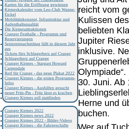
Karten für die Eröffnung gewinnen
reicht vom g
Kirmeskalender vom Leo-Club Wanne-
Eickel
Kulissen des
Mobilitätskonzept, Infrastruktur und
Aufenthaltsqualität
beliebten Kl
Die Kirmesattraktionen
Cranger Festhalle - Programm und
Jupiter Ries
Reservierungen
Seniorennachmittag fällt in diesem Jahr
inklusive. N
aus
Tickets fürs Schlagerherz auf Crange
Schlagerherz auf Crange
Gruppenerleb
Cranger Kirmes - Stargast Howard
Carpendale
Olympiade“. 
Reif für Crange - das neue Plakat 2022
Cranger Kirmes - die ersten Programm-
30. Juni. Ab
Infos
Cranger Kirmes - Aushilfen gesucht
Lieblingserl
neuer Fritz-Pin - Fritz lässt es krachen
Cranger Kirmes soll stattfinden
Herne und üb
Cranger Kirmes 2022
buchen.
Cranger Kirmes news 2022
Cranger Kirmes 2022 - Bilder-Videos
Wer auf Tuch
Cranger Kirmes - die Fahrgeschäfte