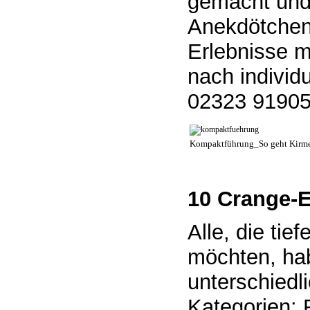
gemacht und
Anekdötchen
Erlebnisse m
nach individ
02323 91905
Kompaktführung_So geht Kirme
10 Crange-E
Alle, die ti
möchten, ha
unterschiedl
Kategorien: 