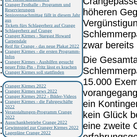
Crangepässen
Cranger Festhalle - Programm und
höheren Gege
Reservierungen
Seniorennachmittag fällt in diesem Jahr
aus
Vergünstigun
Tickets fürs Schlagerherz auf Crange
Schlagerherz auf Crange
Schlemmerpäs
Cranger Kirmes - Stargast Howard
Carpendale
zwar bereits
Reif für Crange - das neue Plakat 2022
Cranger Kirmes - die ersten Programm-
Infos
Die Gesamta
Cranger Kirmes - Aushilfen gesucht
neuer Fritz-Pin - Fritz lässt es krachen
Schlemmerpä
Cranger Kirmes soll stattfinden
15.000 Exemp
Cranger Kirmes 2022
vorangegang
Cranger Kirmes news 2022
Cranger Kirmes 2022 - Bilder-Videos
ein Kontinge
Cranger Kirmes - die Fahrgeschäfte
2022
Veranstaltungen-Programm Crange
kein Glück b
2022
Ausschankbetriebe Crange 2022
eine zweite
Gewinnspiel zur Cranger Kirmes 2022
Lagepläne Crange 2022
erfahrungsge