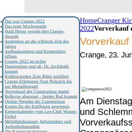
Home
Cranger Ki
Das war Crange 2022
Das erste Wochenende
2022
Vorverkauf 
Stadt Herne vergibt drei Crange-
Awards
Vorverkauf
Andenken an die schönste Zeit des
Jahres
Aufbaukantinen und Kirmesbüro
Crange, 23. Ju
öffnen
Crange 2022 ist sicher
Daemonium sagt ab, Dr. Archibald
kommt
Kultbiergarten Zum Ritter geöffnet
Crange-Erlebnisse-Vom Picknick bis
zur Medaillenjagd
Vorverkauf der Crangepässe startet
Bellevue abgesagt - Jupiter Rad kommt
Am Dienstag,
Online-Vergabe der Crangepässe
Karten für die Eröffnung gewinnen
und Schlemm
Kirmeskalender vom Leo-Club Wanne-
Eickel
Vorverkaufss
Mobilitätskonzept, Infrastruktur und
Aufenthaltsqualität
Die Kirmesattraktionen