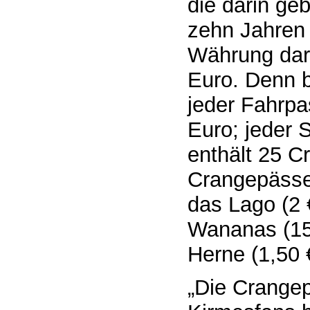
die darin geb
zehn Jahren
Währung dar.
Euro. Denn b
jeder Fahrpa
Euro; jeder
enthält 25 C
Crangepässe 
das Lago (2 
Wananas (15
Herne (1,50 
„Die Crangep