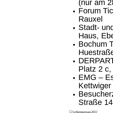
(nur am 2
Forum Tic
Rauxel
Stadt- un
Haus, Ebe
Bochum T
Huestraß
DERPART 
Platz 2 c
EMG – Ess
Kettwiger
Besucher
Straße 14