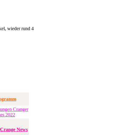
kel
, wieder rund 4
tungen Cranger
es 2022
e Crange
News