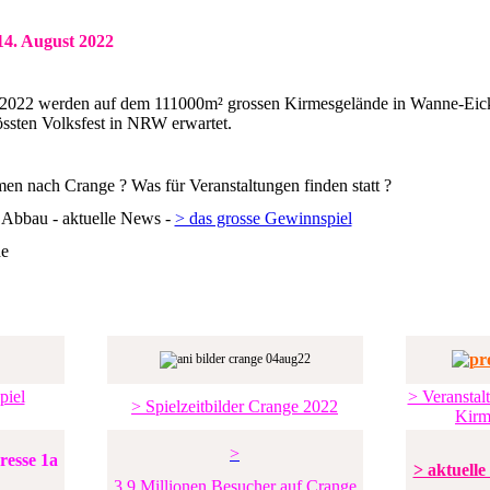
14. August 2022
 2022 werden auf dem 111000m² grossen Kirmesgelände
in Wanne-Eic
ssten Volksfest in NRW erwartet.
n nach Crange ? Was für Veranstaltungen finden statt ?
 Abbau - aktuelle News -
> das grosse Gewinnspiel
de
piel
> Veranstal
> Spielzeitbilder Crange 2022
Kirm
>
> aktuell
3,9 Millionen Besucher auf Crange