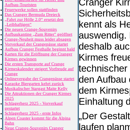
Cranger Kirm
Aufbau-Touristen
Feuerwerke sollen stattfinden
Sicherheits
Das Cranger Bermuda Dreieck
„Fahrt zur Hölle 2.0“ ersetzt den
kennt als H
„Leibhaftigen“
Die neuen Crange-Souvenirs
auswendig. 
Aufbaukantine „Zum Ritter" geöffnet
Crange-Neuheit muss leider absagen
deshalb auc
Vorverkauf der Crangepässe startet
Aufbau Cranger Festhalle beginnt bald
Karten für die Eröffnung der Cranger
Kirmes freu
Kirmes gewinnen
Die ersten Transporte auf Crange
technischer
Kirmeskalender steigert Vorfreude auf
Crange
den Aufbau 
Onlinevergabe der Crangepässe startet
Karaoke Biergarten kehrt zurück
dem Kirmesp
Musikalischer Stargast Maite Kelly
Die Attraktionen der Cranger Kirmes
2025
Einhaltung d
Schlagerherz 2025 - Vorverkauf
gestartet
„Der Gestalt
Schlagerherz 2025 - erste Infos
Alpen Coaster kommt für die Alpina
Bahn
laufen planm
Neue Crange-Souvenirs Cranger