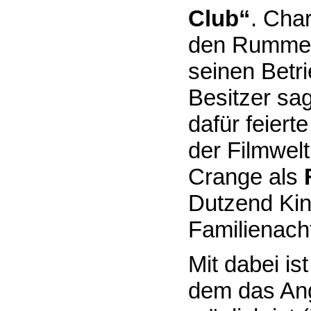
Club“
. Char
den Rummelp
seinen Betri
Besitzer sa
dafür feiert
der Filmwelt
Crange als
Dutzend Kin
Familienach
Mit dabei i
dem das Ang