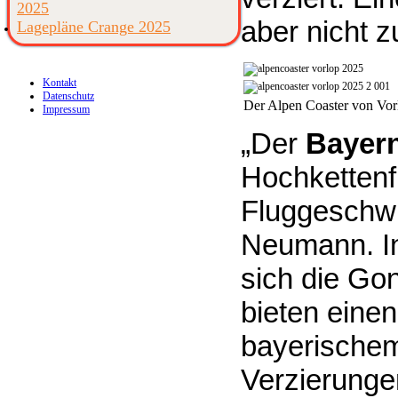
2025
aber nicht z
Lagepläne Crange 2025
Kontakt
Datenschutz
Der Alpen Coaster vo
Impressum
„Der
Bayer
Hochkettenf
Fluggeschwin
Neumann. In
sich die Go
bieten eine
bayerischem
Verzierunge