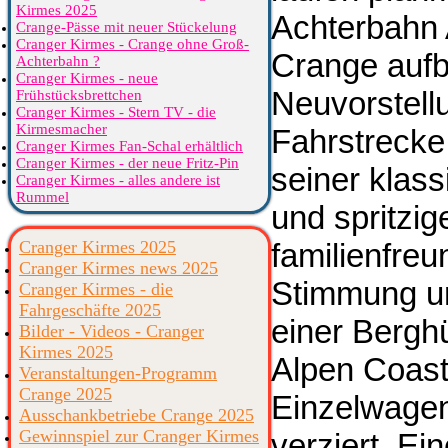
Kirmes 2025
Achterbahn 
Crange-Pässe mit neuer Stückelung
Cranger Kirmes - Crange ohne Groß-
Crange aufb
Achterbahn ?
Cranger Kirmes - neue
Neuvorstell
Frühstücksbrettchen
Cranger Kirmes - Stern TV - die
Kirmesmacher
Fahrstrecke 
Cranger Kirmes Fan-Schal erhältlich
Cranger Kirmes - der neue Fritz-Pin
seiner klas
Cranger Kirmes - alles andere ist
Rummel
und spritzig
Cranger Kirmes 2025
familienfre
Cranger Kirmes news 2025
Stimmung un
Cranger Kirmes - die
Fahrgeschäfte 2025
einer Berghü
Bilder - Videos - Cranger
Kirmes 2025
Alpen Coast
Veranstaltungen-Programm
Crange 2025
Einzelwagen
Ausschankbetriebe Crange 2025
Gewinnspiel zur Cranger Kirmes
verziert. Ei