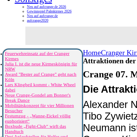
Neu auf aufcrange.de 2026
Gewinnspiel Palmkirmes 2026
Neu auf aufcrange.de
aufcrange2020
Home
Cranger Ki
Feuerwehreinsatz auf der Cranger
Kirmes
Attraktionen de
Julia I. ist die neue Kirmeskönigin für
NRW
Crange 07. M
Award "Bester auf Crange" geht nach
Köln
Lars Klingbeil kommt - White Wheel
Die Attrak
dabei
Neue Crange-Gondel am Bonner's
Break Dance
Alexander N
Mobilitätskonzept für vier Millionen
Besucher
Tibo Zywietz
Festumzug - „Wanne-Eickel völlig
euphorisiert“
Neumann ist 
Boxbude „Fight-Club“ wirft das
Handtuch
Drei Anlaufstellen für Helfer und