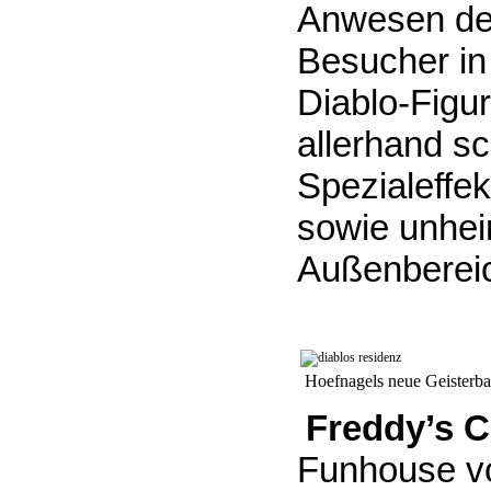
Anwesen des 
Besucher in
Diablo-Figu
allerhand s
Spezialeffe
sowie unhei
Außenbereic
Hoefnagels neue Geisterba
Freddy’s 
Funhouse v