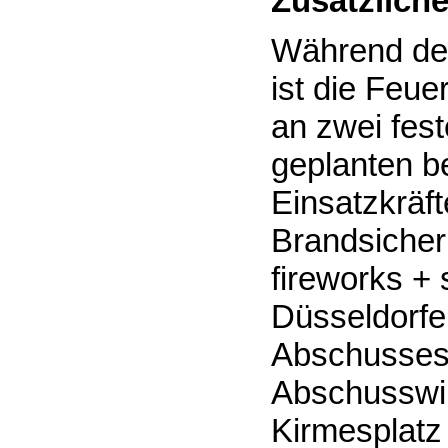
Zusätzlich
Während der
ist die Feu
an zwei fes
geplanten b
Einsatzkräf
Brandsicher
fireworks + 
Düsseldorfer
Abschusses.
Abschusswin
Kirmesplatz 