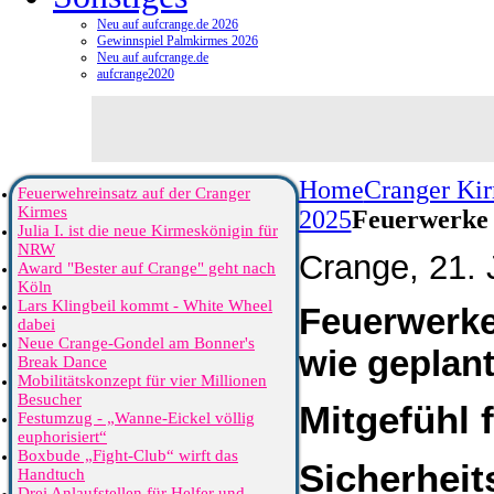
Neu auf aufcrange.de 2026
Gewinnspiel Palmkirmes 2026
Neu auf aufcrange.de
aufcrange2020
Home
Cranger Ki
Feuerwehreinsatz auf der Cranger
Kirmes
2025
Feuerwerke s
Julia I. ist die neue Kirmeskönigin für
NRW
Crange, 21. 
Award "Bester auf Crange" geht nach
Köln
Lars Klingbeil kommt - White Wheel
Feuerwerke
dabei
Neue Crange-Gondel am Bonner's
wie geplant
Break Dance
Mobilitätskonzept für vier Millionen
Besucher
Mitgefühl 
Festumzug - „Wanne-Eickel völlig
euphorisiert“
Boxbude „Fight-Club“ wirft das
Sicherheit
Handtuch
Drei Anlaufstellen für Helfer und