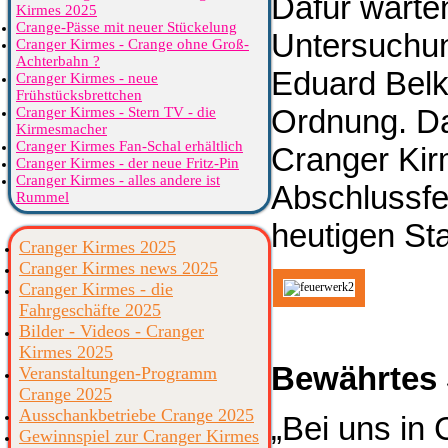
Dafür warte
Kirmes 2025
Crange-Pässe mit neuer Stückelung
Untersuchun
Cranger Kirmes - Crange ohne Groß-
Achterbahn ?
Eduard Belke
Cranger Kirmes - neue
Frühstücksbrettchen
Ordnung. Da
Cranger Kirmes - Stern TV - die
Kirmesmacher
Cranger Kirmes Fan-Schal erhältlich
Cranger Kir
Cranger Kirmes - der neue Fritz-Pin
Cranger Kirmes - alles andere ist
Abschlussfe
Rummel
heutigen Sta
Cranger Kirmes 2025
Cranger Kirmes news 2025
Cranger Kirmes - die
Fahrgeschäfte 2025
Bilder - Videos - Cranger
Kirmes 2025
Bewährtes 
Veranstaltungen-Programm
Crange 2025
Ausschankbetriebe Crange 2025
„Bei uns in
Gewinnspiel zur Cranger Kirmes