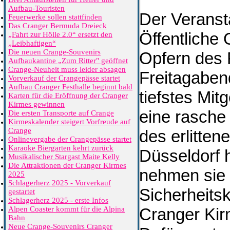
Aufbau-Touristen
Der Veranst
Feuerwerke sollen stattfinden
Das Cranger Bermuda Dreieck
Öffentliche
„Fahrt zur Hölle 2.0“ ersetzt den
„Leibhaftigen“
Die neuen Crange-Souvenirs
Opfern des
Aufbaukantine „Zum Ritter" geöffnet
Crange-Neuheit muss leider absagen
Freitagaben
Vorverkauf der Crangepässe startet
Aufbau Cranger Festhalle beginnt bald
tiefstes Mit
Karten für die Eröffnung der Cranger
Kirmes gewinnen
eine rasche
Die ersten Transporte auf Crange
Kirmeskalender steigert Vorfreude auf
Crange
des erlitte
Onlinevergabe der Crangepässe startet
Karaoke Biergarten kehrt zurück
Düsseldorf h
Musikalischer Stargast Maite Kelly
Die Attraktionen der Cranger Kirmes
nehmen sie 
2025
Schlagerherz 2025 - Vorverkauf
Sicherheits
gestartet
Schlagerherz 2025 - erste Infos
Alpen Coaster kommt für die Alpina
Cranger Kir
Bahn
Neue Crange-Souvenirs Cranger