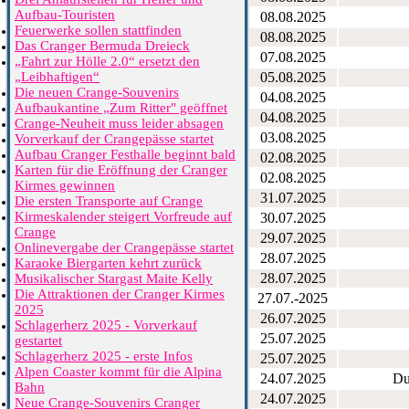
Aufbau-Touristen
08.08.2025
Feuerwerke sollen stattfinden
08.08.2025
Das Cranger Bermuda Dreieck
07.08.2025
„Fahrt zur Hölle 2.0“ ersetzt den
„Leibhaftigen“
05.08.2025
Die neuen Crange-Souvenirs
04.08.2025
Aufbaukantine „Zum Ritter" geöffnet
04.08.2025
Crange-Neuheit muss leider absagen
03.08.2025
Vorverkauf der Crangepässe startet
Aufbau Cranger Festhalle beginnt bald
02.08.2025
Karten für die Eröffnung der Cranger
02.08.2025
Kirmes gewinnen
31.07.2025
Die ersten Transporte auf Crange
Kirmeskalender steigert Vorfreude auf
30.07.2025
Crange
29.07.2025
Onlinevergabe der Crangepässe startet
28.07.2025
Karaoke Biergarten kehrt zurück
28.07.2025
Musikalischer Stargast Maite Kelly
Die Attraktionen der Cranger Kirmes
27.07.-2025
2025
26.07.2025
Schlagerherz 2025 - Vorverkauf
25.07.2025
gestartet
Schlagerherz 2025 - erste Infos
25.07.2025
Alpen Coaster kommt für die Alpina
24.07.2025
Du
Bahn
24.07.2025
Neue Crange-Souvenirs Cranger