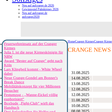
Neu auf aufcrange.de 2026
Gewinnspiel Palmkirmes 2026
Neu auf aufcrange.de
aufcrange2020
Home
Cranger Kirmes
Cranger Kirme
Feuerwehreinsatz auf der Cranger
Kirmes
CRANGE NEWS 
Julia I. ist die neue Kirmeskönigin für
NRW
Award "Bester auf Crange" geht nach
Köln
Lars Klingbeil kommt - White Wheel
31.08.2025
dabei
Neue Crange-Gondel am Bonner's
14.08.2025
Break Dance
13.08.2025
Mobilitätskonzept für vier Millionen
12.08.2025
Besucher
12.08.2025
Festumzug - „Wanne-Eickel völlig
euphorisiert“
11.08.2025
Boxbude „Fight-Club“ wirft das
10.08.2025
Handtuch
08.08.2025
Drei Anlaufstellen für Helfer und